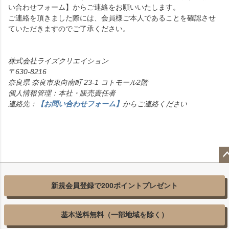
い合わせフォーム】からご連絡をお願いいたします。
ご連絡を頂きました際には、会員様ご本人であることを確認させ
ていただきますのでご了承ください。
株式会社ライズクリエイション
630-8216
奈良県 奈良市東向南町 23-1 コトモール2階
個人情報管理：本社・販売責任者
連絡先：
【お問い合わせフォーム】
からご連絡ください
ペ
ジ
新規会員登録で200ポイントプレゼント
ッ
へ
基本送料無料（一部地域を除く）