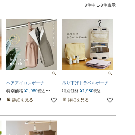
9
件中
1
-
9
件表示
ヘアアイロンポーチ
吊り下げトラベルポーチ
特別価格
¥
1,980
〜
特別価格
¥
1,980
税込
税込
詳細を見る
詳細を見る