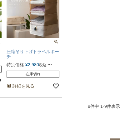
圧縮吊り下げトラベルポー
チ
特別価格
¥
2,980
〜
税込
在庫切れ
詳細を見る
9
件中
1
-
9
件表示