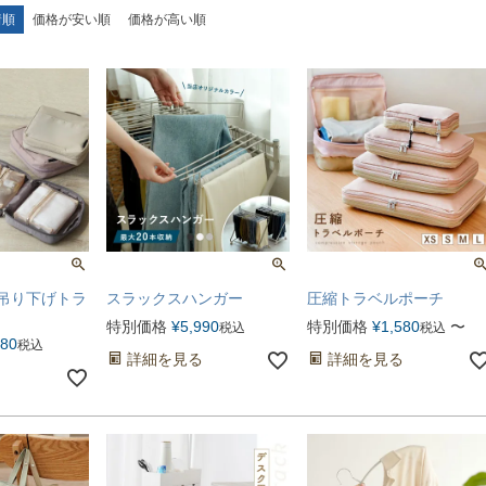
着順
価格が安い順
価格が高い順
吊り下げトラ
スラックスハンガー
圧縮トラベルポーチ
特別価格
¥
5,990
特別価格
¥
1,580
〜
税込
税込
980
税込
詳細を見る
詳細を見る
る