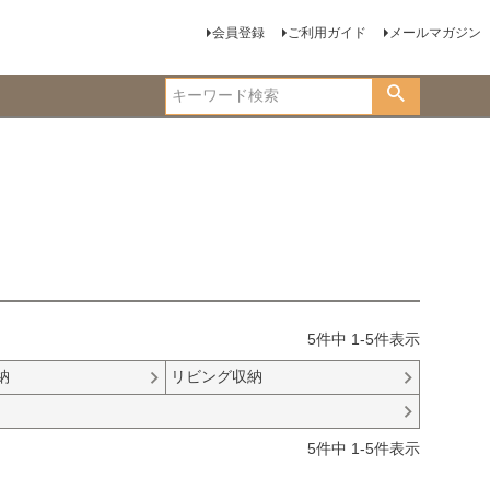
会員登録
ご利用ガイド
メールマガジン
5
件中
1
-
5
件表示
納
リビング収納
5
件中
1
-
5
件表示