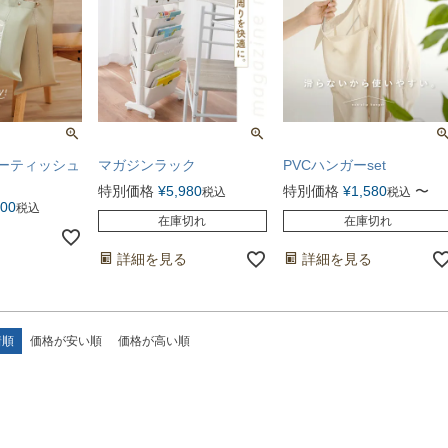
ーティッシュ
マガジンラック
PVCハンガーset
特別価格
¥
5,980
特別価格
¥
1,580
〜
税込
税込
100
税込
在庫切れ
在庫切れ
る
詳細を見る
詳細を見る
着順
価格が安い順
価格が高い順