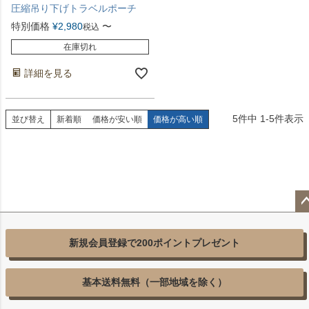
圧縮吊り下げトラベルポーチ
特別価格
¥
2,980
〜
税込
在庫切れ
詳細を見る
5
件中
1
-
5
件表示
並び替え
新着順
価格が安い順
価格が高い順
ペ
ジ
新規会員登録で200ポイントプレゼント
ッ
へ
基本送料無料（一部地域を除く）