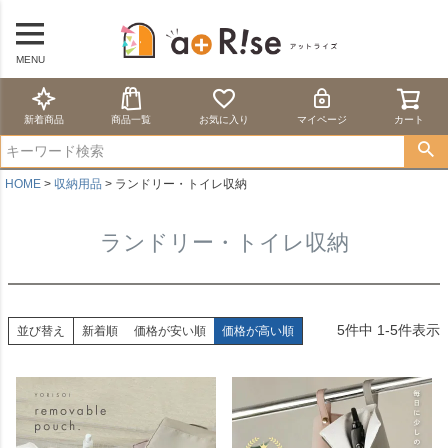
MENU
新着商品
商品一覧
お気に入り
マイページ
カート
HOME
収納用品
ランドリー・トイレ収納
ランドリー・トイレ収納
5
件中
1
-
5
件表示
並び替え
新着順
価格が安い順
価格が高い順